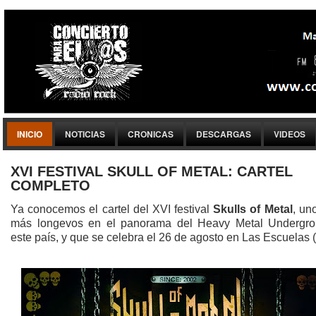
INICIO
NOTICIAS
CRONICAS
DESCARGAS
VIDEOS
XVI FESTIVAL SKULL OF METAL: CARTEL
COMPLETO
Ya conocemos el cartel del XVI festival
Skulls of Metal
, un
más longevos en el panorama del Heavy Metal Undergr
este país, y que se celebra el 26 de agosto en Las Escuelas 