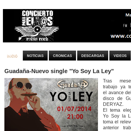
INICIO
NOTICIAS
CRONICAS
DESCARGAS
VIDEOS
Guadaña-Nuevo single "Yo Soy La Ley"
Tras mes
trabajo ya 
el avance de
disco de Gu
DERYAZ.
El tema ele
Yo Soy la L
toma el rele
anterior tra