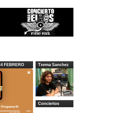
24 FEBRERO
Txema Sanchez
Conciertos