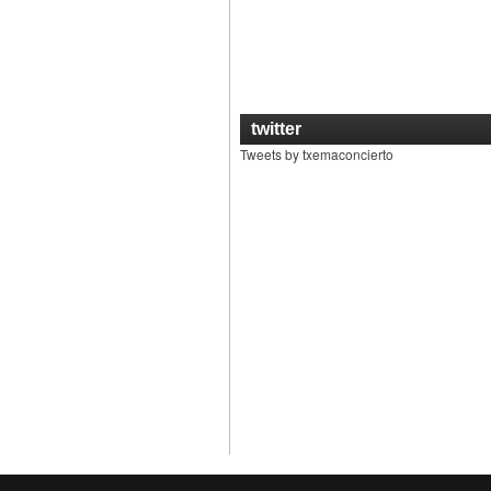
twitter
Tweets by txemaconcierto