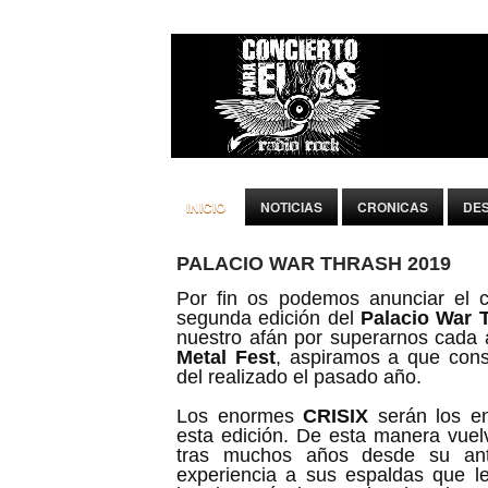
INICIO
NOTICIAS
CRONICAS
DE
PALACIO WAR THRASH 2019
Por fin os podemos anunciar el c
segunda edición del
Palacio War 
nuestro afán por superarnos cada
Metal Fest
, aspiramos a que consi
del realizado el pasado año.
Los enormes
CRISIX
serán los e
esta edición. De esta manera vuelv
tras muchos años desde su ante
experiencia a sus espaldas que l