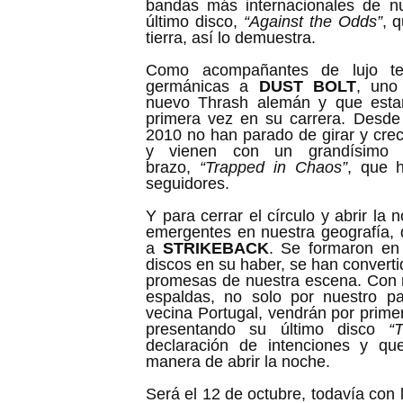
bandas más internacionales de n
último disco,
“Against the Odds”
, 
tierra, así lo demuestra.
Como acompañantes de lujo te
germánicas a
DUST BOLT
, uno
nuevo Thrash alemán y que estar
primera vez en su carrera. Desde
2010 no han parado de girar y cre
y vienen con un grandísimo 
brazo,
“Trapped in Chaos”
, que h
seguidores.
Y para cerrar el círculo y abrir la
emergentes en nuestra geografía, 
a
STRIKEBACK
. Se formaron en
discos en su haber, se han convert
promesas de nuestra escena. Con 
espaldas, no solo por nuestro pa
vecina Portugal, vendrán por prime
presentando su último disco
“
declaración de intenciones y qu
manera de abrir la noche.
Será el 12 de octubre, todavía con 