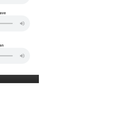
Wave
an