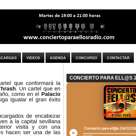
SCARGAS
VIDEOS
AGENDA
CONCURSO
CONTACTAR
CONCIERTO PARA ELL@S 
artel que conformará la
Thrash
. Un cartel que en
 año, como en el
Palacio
ga igualar el gran éxito
ncargados de encabezar
en a la capital sevillana
rior visita y con una
es hacen ser una de las