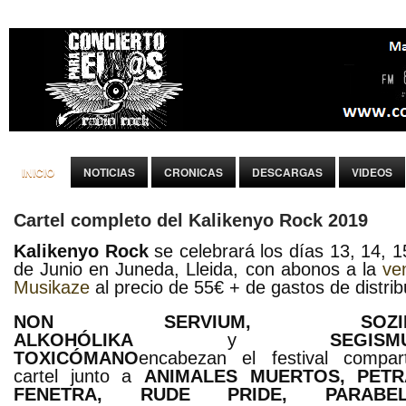
INICIO
NOTICIAS
CRONICAS
DESCARGAS
VIDEOS
Cartel completo del Kalikenyo Rock 2019
Kalikenyo Rock
se celebrará los días 13, 14, 1
de Junio en Juneda, Lleida, con abonos a la
ve
Musikaze
al precio de 55€ + de gastos de distrib
NON SERVIUM, SOZIE
ALKOHÓLIKA
y
SEGISM
TOXICÓMANO
encabezan el festival compar
cartel junto a
ANIMALES MUERTOS, PETR
FENETRA, RUDE PRIDE, PARABEL