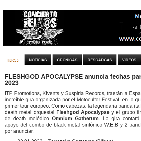
INICIO
NOTICIAS
CRONICAS
DESCARGAS
VIDEOS
FLESHGOD APOCALYPSE anuncia fechas pa
2023
ITP Promotions, Kivents y Suspiria Records, traerán a Espa
increíble gira organizada por el Motocultor Festival, en lo q
primer tour europeo. Como cabezas, la legendaria banda ita
death metal orquestal
Fleshgod Apocalypse
y el grupo fi
de death melódico
Omnium Gatherum
. La gira contará
apoyo del combo de black metal sinfónico
W.E.B
y 2 ban
por anunciar.