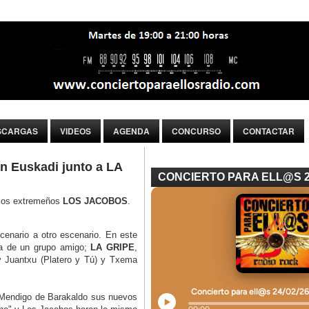
SCARGAS
VIDEOS
AGENDA
CONCURSO
CONTACTAR
 Euskadi junto a LA
CONCIERTO PARA ELL@S 
e los extremeños
LOS JACOBOS
.
cenario a otro escenario. En este
uda de un grupo amigo;
LA GRIPE
,
y Juantxu (Platero y Tú) y Txema
a Mendigo de Barakaldo sus nuevos