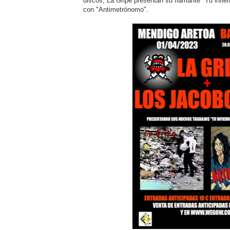
discos, La Gripe presentan su flamante "Tu infi
con "Antimetrónomo".