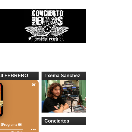
24 FEBRERO
Txema Sanchez
Conciertos