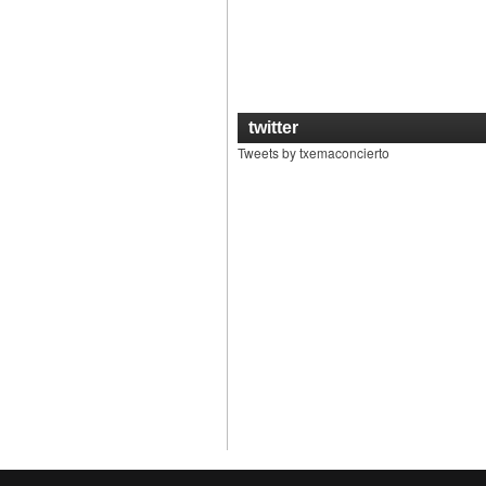
twitter
Tweets by txemaconcierto