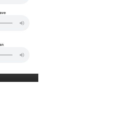
Wave
an