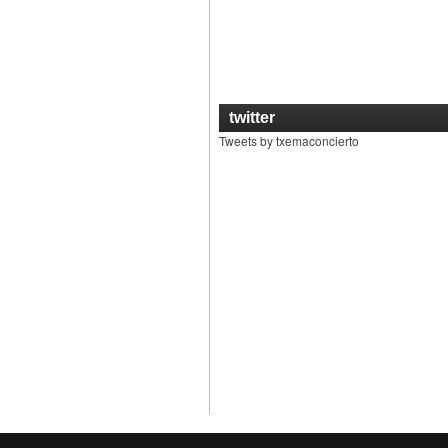
twitter
Tweets by txemaconcierto