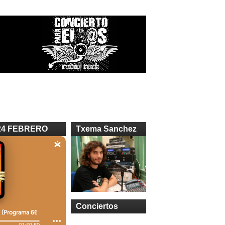
24 FEBRERO
Txema Sanchez
Conciertos