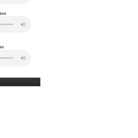
Wave
an