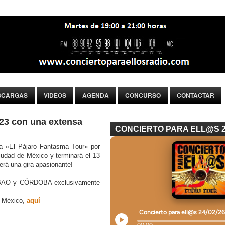
SCARGAS
VIDEOS
AGENDA
CONCURSO
CONTACTAR
23 con una extensa
CONCIERTO PARA ELL@S 
a «El Pájaro Fantasma Tour» por
iudad de México y terminará el 13
rá una gira apasionante!
ILBAO y CÓRDOBA exclusivamente
e México,
aquí