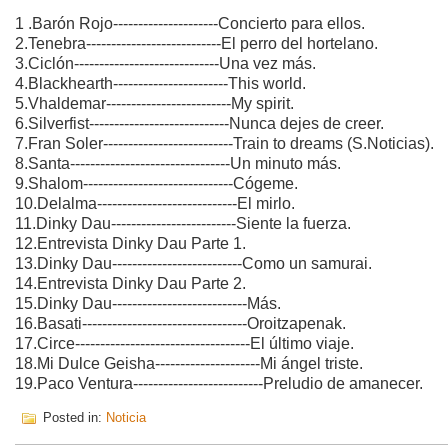
1 .Barón Rojo---------------------Concierto para ellos.
2.Tenebra---------------------------El perro del hortelano.
3.Ciclón-----------------------------Una vez más.
4.Blackhearth-----------------------This world.
5.Vhaldemar-------------------------My spirit.
6.Silverfist----------------------------Nunca dejes de creer.
7.Fran Soler--------------------------Train to dreams (S.Noticias).
8.Santa--------------------------------Un minuto más.
9.Shalom------------------------------Cógeme.
10.Delalma----------------------------El mirlo.
11.Dinky Dau-------------------------Siente la fuerza.
12.Entrevista Dinky Dau Parte 1.
13.Dinky Dau--------------------------Como un samurai.
14.Entrevista Dinky Dau Parte 2.
15.Dinky Dau---------------------------Más.
16.Basati---------------------------------Oroitzapenak.
17.Circe-----------------------------------El último viaje.
18.Mi Dulce Geisha---------------------Mi ángel triste.
19.Paco Ventura--------------------------Preludio de amanecer.
Posted in:
Noticia