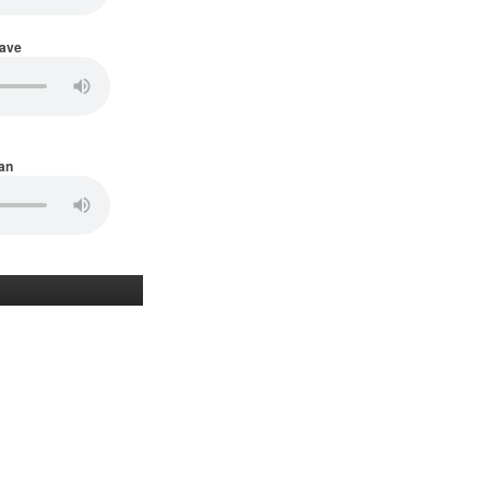
Wave
an