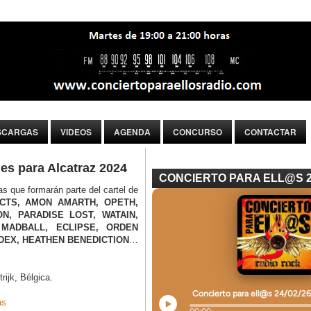
SCARGAS
VIDEOS
AGENDA
CONCURSO
CONTACTAR
es para Alcatraz 2024
CONCIERTO PARA ELL@S 
s que formarán parte del cartel de
CTS, AMON AMARTH, OPETH,
N, PARADISE LOST, WATAIN,
 MADBALL, ECLIPSE, ORDEN
NDEX, HEATHEN BENEDICTION
…
rijk, Bélgica.
as