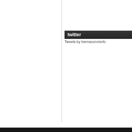
twitter
Tweets by txemaconcierto