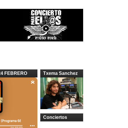
24 FEBRERO
Txema Sanchez
Conciertos