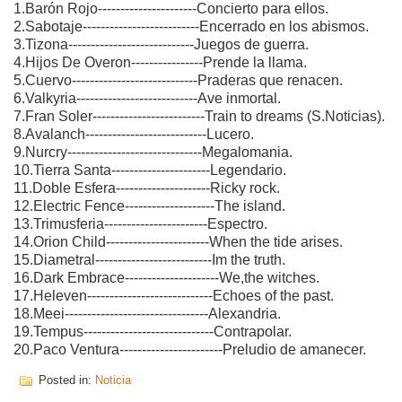
1.Barón Rojo----------------------Concierto para ellos.
2.Sabotaje--------------------------Encerrado en los abismos.
3.Tizona----------------------------Juegos de guerra.
4.Hijos De Overon----------------Prende la llama.
5.Cuervo----------------------------Praderas que renacen.
6.Valkyria---------------------------Ave inmortal.
7.Fran Soler-------------------------Train to dreams (S.Noticias).
8.Avalanch---------------------------Lucero.
9.Nurcry------------------------------Megalomania.
10.Tierra Santa----------------------Legendario.
11.Doble Esfera---------------------Ricky rock.
12.Electric Fence--------------------The island.
13.Trimusferia-----------------------Espectro.
14.Orion Child-----------------------When the tide arises.
15.Diametral--------------------------Im the truth.
16.Dark Embrace---------------------We,the witches.
17.Heleven----------------------------Echoes of the past.
18.Meei--------------------------------Alexandria.
19.Tempus-----------------------------Contrapolar.
20.Paco Ventura-----------------------Preludio de amanecer.
Posted in:
Noticia