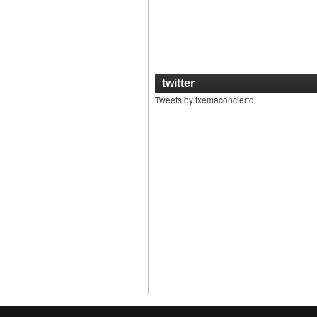
twitter
Tweets by txemaconcierto