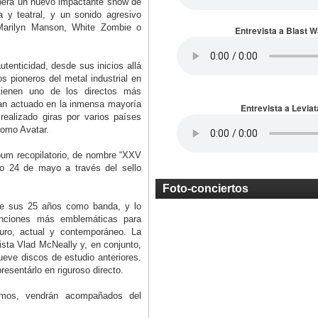
spera un nuevo impactante show de
a y teatral, y un sonido agresivo
Marilyn Manson, White Zombie o
Entrevista a Blast 
enticidad, desde sus inicios allá
s pioneros del metal industrial en
ienen uno de los directos más
han actuado en la inmensa mayoría
Entrevista a Leviat
realizado giras por varios países
como Avatar.
bum recopilatorio, de nombre “XXV
o 24 de mayo a través del sello
Foto-conciertos
de sus 25 años como banda, y lo
anciones más emblemáticas para
uro, actual y contemporáneo. La
tista Vlad McNeally y, en conjunto,
eve discos de estudio anteriores.
resentárlo en riguroso directo.
mos, vendrán acompañados del