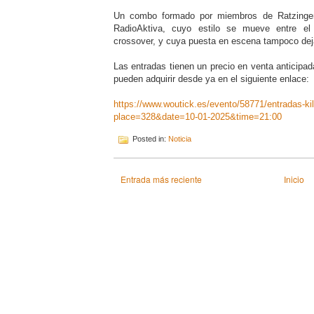
Un combo formado por miembros de Ratzinger,
RadioAktiva, cuyo estilo se mueve entre el 
crossover, y cuya puesta en escena tampoco deja
Las entradas tienen un precio en venta anticipa
pueden adquirir desde ya en el siguiente enlace:
https://www.woutick.es/evento/58771/entradas-kil
place=328&date=10-01-2025&time=21:00
Posted in:
Noticia
Entrada más reciente
Inicio