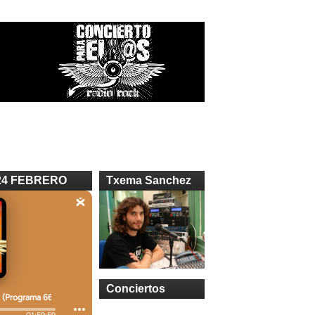
24 FEBRERO
Txema Sanchez
Conciertos