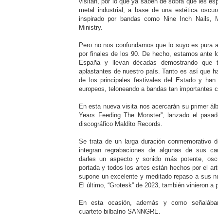
visitan, por lo que ya saben de sobra que les e
metal industrial, a base de una estética oscur
inspirado por bandas como Nine Inch Nails, 
Ministry.
Pero no nos confundamos que lo suyo es pura aut
por finales de los 90. De hecho, estamos ante lo
España y llevan décadas demostrando que t
aplastantes de nuestro país. Tanto es así que 
de los principales festivales del Estado y han 
europeos, teloneando a bandas tan importantes 
En esta nueva visita nos acercarán su primer ál
Years Feeding The Monster”, lanzado el pasad
discográfico Maldito Records.
Se trata de un larga duración conmemorativo 
integran regrabaciones de algunas de sus c
darles un aspecto y sonido más potente, osc
portada y todos los artes están hechos por el ar
supone un excelente y meditado repaso a sus nu
El último, “Grotesk” de 2023, también vinieron a p
En esta ocasión, además y como señalába
cuarteto bilbaíno SANNGRE.