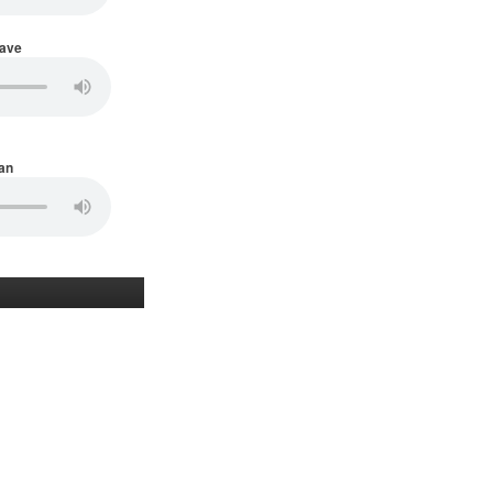
Wave
an