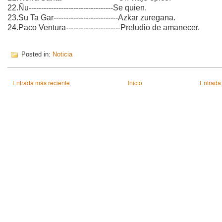
22.Ñu----------------------------------Se quien.
23.Su Ta Gar--------------------------Azkar zuregana.
24.Paco Ventura----------------------Preludio de amanecer.
Posted in:
Noticia
Entrada más reciente
Inicio
Entrada