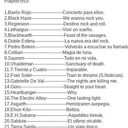
Playlist 653:
1.Barón Rojo----------------------Concierto para ellos.
2.Black Haze----------------------We wanna rock you.
3.Regresion------------------------Destino rock and roll.
4.Lethargus------------------------Vivir un sueño.
5.Blackhearth----------------------Feast of the savages.
6.Doble Esfera---------------------La nueva era del rock.
7.Pedro Botero---------------------Volverás a escuchar su llamad
8.Celtian----------------------------Magia de luna.
9.Saurom----------------------------Todo en mi vida.
10.Vhaldemar-----------------------Sanctuary of death.
11.T-Treinta y Cuatro--------------Imparable.
12.Fran Soler------------------------Train to dreams (S.Noticias).
13.Gabrielle De Val----------------The nights are killing me.
14.Güru------------------------------Straight to your heart.
15.Heartbanger----------------------Why.
16.The Electric Alley---------------One lasting light.
17.Asgarth----------------------------Heriotzaren aurpegia.
18.Ehun Kilo-------------------------Beltza.
19.E.H.Sukarra-----------------------Aspaldiko loreak.
20.Salduie-----------------------------El ultimo olcalde.
21.Tierra Santa-----------------------Un viaje épico.