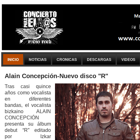
INICIO
NOTICIAS
CRONICAS
DESCARGAS
VIDEOS
Alain Concepción-Nuevo disco "R"
Tras casi quince
años como vocalista
en diferentes
bandas, el vocalista
bizkaino ALAIN
CONCEPCIÓN
presenta su álbum
debut “R” editado
por Izkar