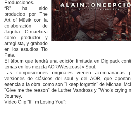
Producciones.
“R” ha sido
producido por The
Art of Müsik con la
colaboración de
Jagoba Ormaetxea
como productor y
arreglista, y grabado
en los estudios Tío
Pete.
El álbum que tendrá una edición limitada en Digipack cont
temas en los mezcla AOR/Westcoast y Soul.
Las composiciones originales vienen acompañadas p
versiones de clásicos del soul y del AOR, que aporta
esencia a la obra, como son "I keep forgettin" de Michael M
"Give me the reason" de Luther Vandross y "Who's crying 
Journey.
Video Clip “If I´m Losing You":