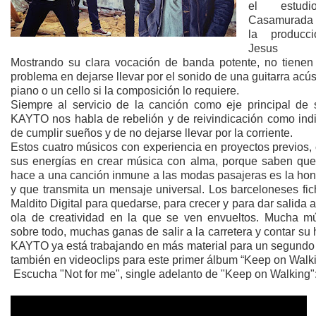
el estud
Casamurada 
la producc
Jesus Ro
Mostrando su clara vocación de banda potente, no tienen
problema en dejarse llevar por el sonido de una guitarra acús
piano o un cello si la composición lo requiere.
Siempre al servicio de la canción como eje principal de s
KAYTO nos habla de rebelión y de reivindicación como indi
de cumplir sueños y de no dejarse llevar por la corriente.
Estos cuatro músicos con experiencia en proyectos previos,
sus energías en crear música con alma, porque saben que
hace a una canción inmune a las modas pasajeras es la hon
y que transmita un mensaje universal. Los barceloneses fic
Maldito Digital para quedarse, para crecer y para dar salida a
ola de creatividad en la que se ven envueltos. Mucha mú
sobre todo, muchas ganas de salir a la carretera y contar su h
KAYTO ya está trabajando en más material para un segundo 
también en videoclips para este primer álbum “Keep on Walki
Escucha "Not for me", single adelanto de "Keep on Walking"