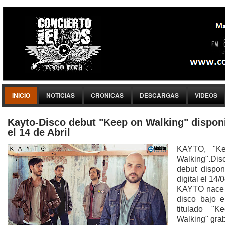
INICIO
NOTICIAS
CRONICAS
DESCARGAS
VIDEOS
Kayto-Disco debut "Keep on Walking" dispon
el 14 de Abril
KAYTO, "K
Walking".Dis
debut dispon
digital el 14/0
KAYTO nace 
disco bajo e
titulado "K
Walking" gra