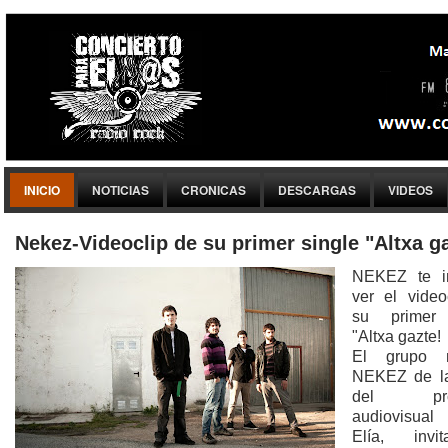
INICIO
NOTICIAS
CRONICAS
DESCARGAS
VIDEOS
NEKEZ te in
ver el video
su primer 
"Altxa gazte!
El grupo n
NEKEZ de l
del prod
audiovisual
Elía, inv