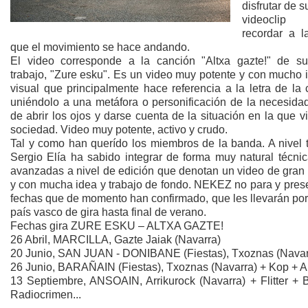
disfrutar de 
videoclip
recordar a l
que el movimiento se hace andando.
El video corresponde a la canción "Altxa gazte!" de su
trabajo, "Zure esku". Es un video muy potente y con mucho 
visual que principalmente hace referencia a la letra de la
uniéndolo a una metáfora o personificación de la necesidad
de abrir los ojos y darse cuenta de la situación en la que v
sociedad. Video muy potente, activo y crudo.
Tal y como han querído los miembros de la banda. A nivel t
Sergio Elía ha sabido integrar de forma muy natural técni
avanzadas a nivel de edición que denotan un video de gran 
y con mucha idea y trabajo de fondo. NEKEZ no para y prese
fechas que de momento han confirmado, que les llevarán por
país vasco de gira hasta final de verano.
Fechas gira ZURE ESKU – ALTXA GAZTE!
26 Abril, MARCILLA, Gazte Jaiak (Navarra)
20 Junio, SAN JUAN - DONIBANE (Fiestas), Txoznas (Navar
26 Junio, BARAÑAIN (Fiestas), Txoznas (Navarra) + Kop + 
13 Septiembre, ANSOAIN, Arrikurock (Navarra) + Flitter + B
Radiocrimen...