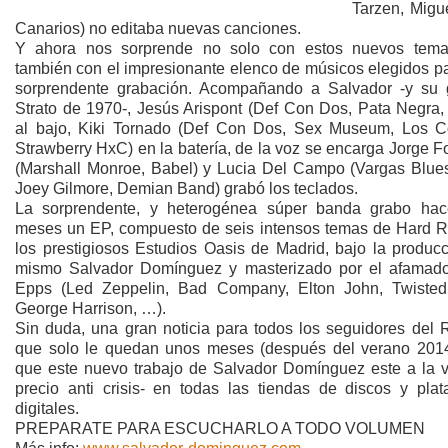
Tarzen, Migu
Canarios) no editaba nuevas canciones.
Y ahora nos sorprende no solo con estos nuevos tema
también con el impresionante elenco de músicos elegidos pa
sorprendente grabación. Acompañando a Salvador -y su g
Strato de 1970-, Jesús Arispont (Def Con Dos, Pata Negra, 
al bajo, Kiki Tornado (Def Con Dos, Sex Museum, Los C
Strawberry HxC) en la batería, de la voz se encarga Jorge 
(Marshall Monroe, Babel) y Lucia Del Campo (Vargas Blue
Joey Gilmore, Demian Band) grabó los teclados.
La sorprendente, y heterogénea súper banda grabo ha
meses un EP, compuesto de seis intensos temas de Hard R
los prestigiosos Estudios Oasis de Madrid, bajo la producc
mismo Salvador Domínguez y masterizado por el afamado
Epps (Led Zeppelin, Bad Company, Elton John, Twisted 
George Harrison, …).
Sin duda, una gran noticia para todos los seguidores del R
que solo le quedan unos meses (después del verano 2014
que este nuevo trabajo de Salvador Domínguez este a la v
precio anti crisis- en todas las tiendas de discos y plat
digitales.
PREPARATE PARA ESCUCHARLO A TODO VOLUMEN