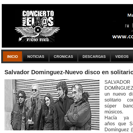
INICIO
NOTICIAS
CRONICAS
DESCARGAS
VIDEOS
Salvador Dominguez-Nuevo disco en solitari
SALVADOR
DOMÍNGUEZ
un nuevo di
solitario c
súper ban
músicos.
Hacía ya 
años que Sa
Domínguez (