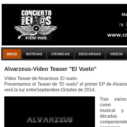
INICIO
NOTICIAS
CRONICAS
DESCARGAS
VIDEOS
Alvarzeus-Video Teaser "El Vuelo"
Vídeo Teaser de Alvarzeus: El vuelo.
Presentamos el Teaser de “El vuelo” el primer EP de Alvarz
verá la luz entreSeptiembre-Octubre de 2014.
Tras vario
como lo
musical y 
décadas
componiend