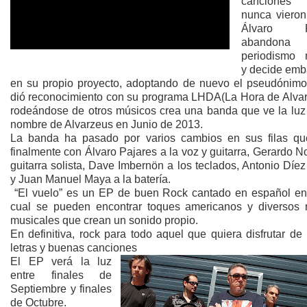
cancione
nunca vieron
Álvaro Pa
abandon
periodismo 
y decide emb
en su propio proyecto, adoptando de nuevo el pseudónimo
dió reconocimiento con su programa LHDA(La Hora de Alvar
rodeándose de otros músicos crea una banda que ve la luz 
nombre de Alvarzeus en Junio de 2013.
La banda ha pasado por varios cambios en sus filas q
finalmente con Álvaro Pajares a la voz y guitarra, Gerardo N
guitarra solista, Dave Imbernön a los teclados, Antonio Díez
y Juan Manuel Maya a la batería.
“El vuelo” es un EP de buen Rock cantado en español en
cual se pueden encontrar toques americanos y diversos 
musicales que crean un sonido propio.
En definitiva, rock para todo aquel que quiera disfrutar d
letras y buenas canciones
El EP verá la luz
entre finales de
Septiembre y finales
de Octubre.