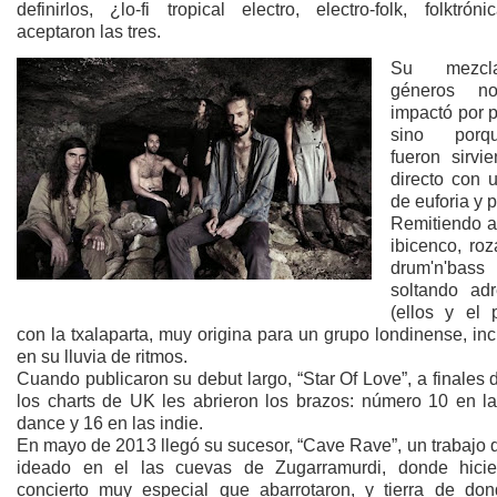
definirlos, ¿lo-fi tropical electro, electro-folk, folktró
aceptaron las tres.
Su mezc
géneros n
impactó por p
sino porq
fueron sirvi
directo con 
de euforia y 
Remitiendo a
ibicenco, ro
drum'n'b
soltando adr
(ellos y el 
con la txalaparta, muy origina para un grupo londinense, in
en su lluvia de ritmos.
Cuando publicaron su debut largo, “Star Of Love”, a finales
los charts de UK les abrieron los brazos: número 10 en las
dance y 16 en las indie.
En mayo de 2013 llegó su sucesor, “Cave Rave”, un trabajo 
ideado en el las cuevas de Zugarramurdi, donde hici
concierto muy especial que abarrotaron, y tierra de do