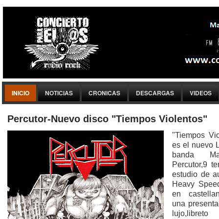
INICIO
NOTICIAS
CRONICAS
DESCARGAS
VIDEOS
Percutor-Nuevo disco "Tiempos Violentos"
"Tiempos Vio
es el nuevo 
banda Mad
Percutor,9 t
estudio de a
Heavy Speed
en castella
una presenta
lujo,libret