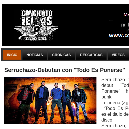
INICIO
NOTICIAS
CRONICAS
DESCARGAS
VIDEOS
Serruchazo-Debutan con "Todo Es Ponerse"
Serruchazo l
debut "To
Ponerse" ha
punk d
Leciñena (Zg
“Todo Es Po
es el título d
disco
Serruchazo,