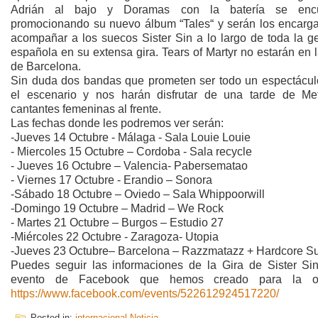
Adrián al bajo y Doramas con la batería se encu
promocionando su nuevo álbum “Tales“ y serán los encarg
acompañar a los suecos Sister Sin a lo largo de toda la ge
española en su extensa gira. Tears of Martyr no estarán en 
de Barcelona.
Sin duda dos bandas que prometen ser todo un espectácul
el escenario y nos harán disfrutar de una tarde de Me
cantantes femeninas al frente.
Las fechas donde les podremos ver serán:
-Jueves 14 Octubre - Málaga - Sala Louie Louie
- Miercoles 15 Octubre – Cordoba - Sala recycle
- Jueves 16 Octubre – Valencia- Pabersematao
- Viernes 17 Octubre - Erandio – Sonora
-Sábado 18 Octubre – Oviedo – Sala Whippoorwill
-Domingo 19 Octubre – Madrid – We Rock
- Martes 21 Octubre – Burgos – Estudio 27
-Miércoles 22 Octubre - Zaragoza- Utopia
-Jueves 23 Octubre– Barcelona – Razzmatazz + Hardcore Su
Puedes seguir las informaciones de la Gira de Sister Sin
evento de Facebook que hemos creado para la oc
https://www.facebook.com/events/522612924517220/
Posted in:
internacional
,
Noticia