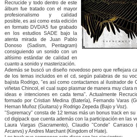
Recrucide y todo dentro de este
álbum fue tratado con el mayor
profesionalismo y calidad
posible, es asi como esta edición
en formato DVD/A5 fue grabado
en los estudios SADE bajo la
atenta mirada de Juan Pablo
Donoso (Sadism, Pentagram)
consiguiendo un sonido con un
altísimo estándar de calidad en
cuanto a sonido y masterización.
Además se buscó un diseño novedoso pero que reflejara c
de los temas incluidos en el cd, según palabras de su voca
bajista Rodrigo, "es así como contactamos al ilustrador de
viñetas Chincol, el cual supo plasmar de manera muy clara 
ideas e intenciones en cada tema". Actualmente Recruci
formado por Cristian Medina (Batería), Fernando Varas (Gui
Hernan Muñoz (Guitarra) y Rodrigo Zepeda (Bajo y Voz).
"Svpremacy" consta de 12 temas más un bonus track en su 
cd digipack que cuenta además con la participación en las 
Laura Vargas (Sacramento), Claudio "Conde" Carrasco
Arcanvs) y Andres Marchant (Kingdom of Hate).