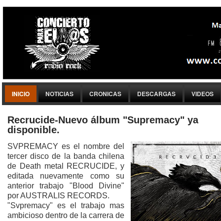
INICIO
NOTICIAS
CRONICAS
DESCARGAS
VIDEOS
Recrucide-Nuevo álbum "Supremacy" ya
disponible.
SVPREMACY es el nombre del
tercer disco de la banda chilena
de Death metal RECRUCIDE, y
editada nuevamente como su
anterior trabajo "Blood Divine"
por AUSTRALIS RECORDS.
"Svpremacy" es el trabajo mas
ambicioso dentro de la carrera de