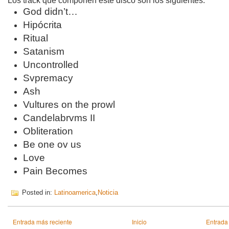
Los track que componen este disco son los siguientes:
God didn’t…
Hipócrita
Ritual
Satanism
Uncontrolled
Svpremacy
Ash
Vultures on the prowl
Candelabrvms II
Obliteration
Be one ov us
Love
Pain Becomes
Posted in:
Latinoamerica
,
Noticia
Entrada más reciente
Inicio
Entrada