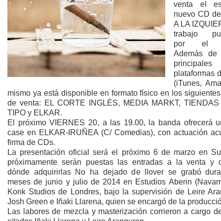
venta el es
nuevo CD d
A LA IZQUIE
trabajo pub
por el g
Además de 
principales
plataformas d
(iTunes, Ama
mismo ya está disponible en formato físico en los siguiente
de venta: EL CORTE INGLÉS, MEDIA MARKT, TIENDAS
TIPO y ELKAR.
El próximo VIERNES 20, a las 19.00, la banda ofrecerá 
case en ELKAR-IRUÑEA (C/ Comedias), con actuación acú
firma de CDs.
La presentación oficial será el próximo 6 de marzo en Su
próximamente serán puestas las entradas a la venta y 
dónde adquirirlas No ha dejado de llover se grabó dura
meses de junio y julio de 2014 en Estudios Aberin (Navarr
Konk Studios de Londres, bajo la supervisión de Leire Ara
Josh Green e Iñaki Llarena, quien se encargó de la producci
Las labores de mezcla y masterización corrieron a cargo de