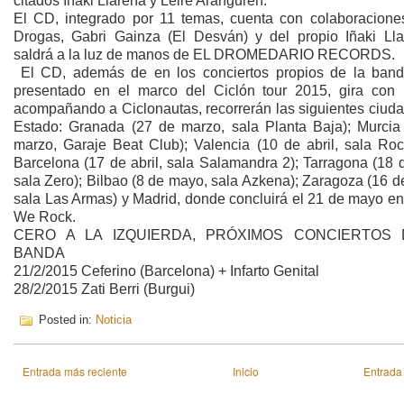
citados Iñaki Llarena y Leire Aranguren.
El CD, integrado por 11 temas, cuenta con colaboracione
Drogas, Gabri Gainza (El Desván) y del propio Iñaki Lla
saldrá a la luz de manos de EL DROMEDARIO RECORDS.
El CD, además de en los conciertos propios de la band
presentado en el marco del Ciclón tour 2015, gira con 
acompañando a Ciclonautas, recorrerán las siguientes ciuda
Estado: Granada (27 de marzo, sala Planta Baja); Murcia
marzo, Garaje Beat Club); Valencia (10 de abril, sala Rock
Barcelona (17 de abril, sala Salamandra 2); Tarragona (18 d
sala Zero); Bilbao (8 de mayo, sala Azkena); Zaragoza (16 
sala Las Armas) y Madrid, donde concluirá el 21 de mayo en
We Rock.
CERO A LA IZQUIERDA, PRÓXIMOS CONCIERTOS 
BANDA
21/2/2015 Ceferino (Barcelona) + Infarto Genital
28/2/2015 Zati Berri (Burgui)
Posted in:
Noticia
Entrada más reciente
Inicio
Entrada