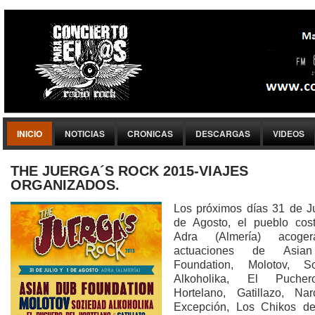
INICIO
NOTICIAS
CRONICAS
DESCARGAS
VIDEOS
THE JUERGA´S ROCK 2015-VIAJES
ORGANIZADOS.
Los próximos días 31 de Ju
de Agosto, el pueblo cos
Adra (Almería) acoge
actuaciones de Asia
Foundation, Molotov, So
Alkoholika, El Puche
Hortelano, Gatillazo, Na
Excepción, Los Chikos de