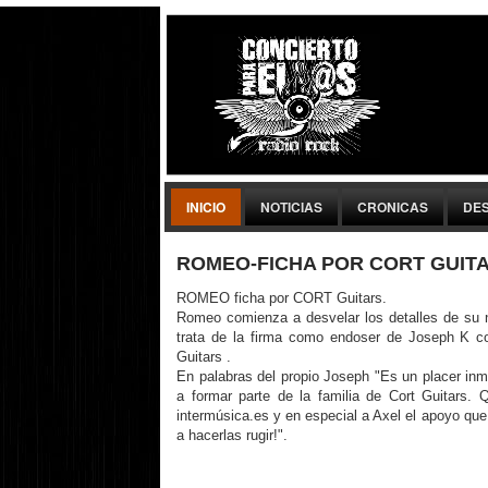
INICIO
NOTICIAS
CRONICAS
DE
ROMEO-FICHA POR CORT GUITA
ROMEO ficha por CORT Guitars.
Romeo comienza a desvelar los detalles de su 
trata de la firma como endoser de Joseph K c
Guitars .
En palabras del propio Joseph "Es un placer in
a formar parte de la familia de Cort Guitars.
intermúsica.es y en especial a Axel el apoyo qu
a hacerlas rugir!".