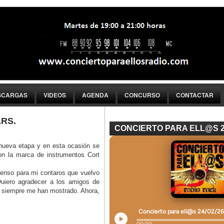
SCARGAS
VIDEOS
AGENDA
CONCURSO
CONTACTAR
RS.
CONCIERTO PARA ELL@S 
nueva etapa y en esta ocasión se
on la marca de instrumentos Cort
menso para mi contaros que vuelvo
 Quiero agradecer a los amigos de
e siempre me han mostrado. Ahora,