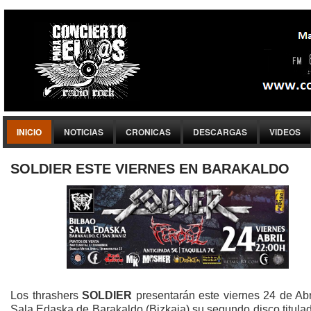
INICIO
NOTICIAS
CRONICAS
DESCARGAS
VIDEOS
SOLDIER ESTE VIERNES EN BARAKALDO
Los thrashers
SOLDIER
presentarán este viernes 24 de Abr
Sala Edaska de Barakaldo (Bizkaia) su segundo disco titul