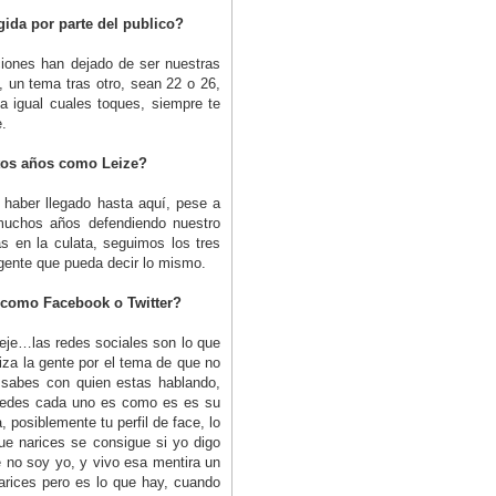
ogida por parte del publico?
iones han dejado de ser nuestras
 un tema tras otro, sean 22 o 26,
 da igual cuales toques, siempre te
e.
stos años como Leize?
haber llegado hasta aquí, pese a
uchos años defendiendo nuestro
 en la culata, seguimos los tres
ente que pueda decir lo mismo.
 como Facebook o Twitter?
eje…las redes sociales son lo que
iza la gente por el tema de que no
o sabes con quien estas hablando,
as redes cada uno es como es es su
a, posiblemente tu perfil de face, lo
ue narices se consigue si yo digo
 no soy yo, y vivo esa mentira un
narices pero es lo que hay, cuando