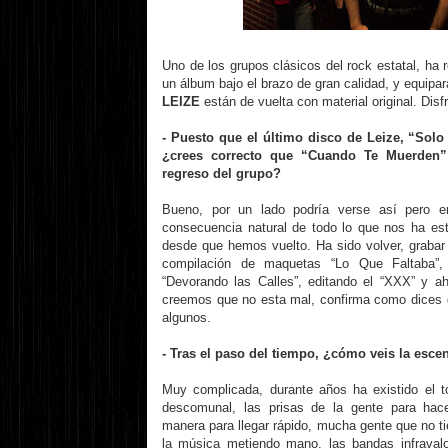
Uno de los grupos clásicos del rock estatal, ha 
un álbum bajo el brazo de gran calidad, y equipa
LEIZE
están de vuelta con material original. Disf
- Puesto que el último disco de Leize, “Solo P
¿crees correcto que “Cuando Te Muerden” 
regreso del grupo?
Bueno, por un lado podría verse así pero 
consecuencia natural de todo lo que nos ha es
desde que hemos vuelto. Ha sido volver, grabar a
compilación de maquetas “Lo Que Faltaba”,
“Devorando las Calles”, editando el “XXX” y 
creemos que no esta mal, confirma como dices 
algunos.
- Tras el paso del tiempo, ¿cómo veis la esce
Muy complicada, durante años ha existido el t
descomunal, las prisas de la gente para hace
manera para llegar rápido, mucha gente que no t
la música metiendo mano, las bandas infraval