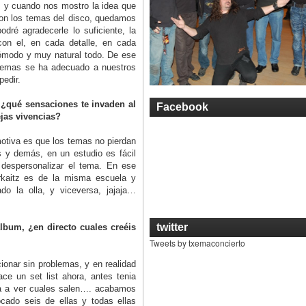
s y cuando nos mostro la idea que
con los temas del disco, quedamos
dré agradecerle lo suficiente, la
on el, en cada detalle, en cada
cómodo y muy natural todo. De ese
demas se ha adecuado a nuestros
pedir.
 ¿qué sensaciones te invaden al
Facebook
ejas vivencias?
otiva es que los temas no pierdan
s y demás, en un estudio es fácil
a despersonalizar el tema. En ese
Arkaitz es de la misma escuela y
 la olla, y viceversa, jajaja…
twitter
bum, ¿en directo cuales creéis
Tweets by txemaconcierto
onar sin problemas, y en realidad
ce un set list ahora, antes tenia
ra a ver cuales salen…. acabamos
cado seis de ellas y todas ellas