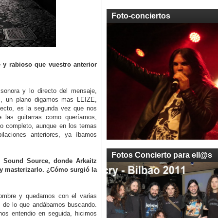
Foto-conciertos
 y rabioso que vuestro anterior
 sonora y lo directo del mensaje,
as, un plano digamos mas LEIZE,
pecto, es la segunda vez que nos
 las guitarras como queríamos,
co completo, aunque en los temas
laciones anteriores, ya íbamos
Fotos Concierto para ell@s
s Sound Source, donde Arkaitz
 masterizarlo. ¿Cómo surgió la
ombre y quedamos con el varias
 y de lo que andábamos buscando.
nos entendio en seguida, hicimos