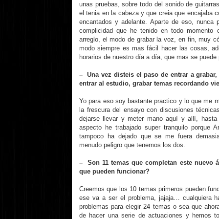
unas pruebas, sobre todo del sonido de guitarra
el tenia en la cabeza y que creia que encajaba 
encantados y adelante. Aparte de eso, nunca po
complicidad que he tenido en todo momento c
arreglo, el modo de grabar la voz, en fin, muy 
modo siempre es mas fácil hacer las cosas, a
horarios de nuestro día a día, que mas se puede 
– Una vez disteis el paso de entrar a grabar,
entrar al estudio, grabar temas recordando vi
Yo para eso soy bastante practico y lo que me m
la frescura del ensayo con discusiones técnica
dejarse llevar y meter mano aquí y allí, hast
aspecto he trabajado super tranquilo porque 
tampoco ha dejado que se me fuera demasiado
menudo peligro que tenemos los dos.
– Son 11 temas que completan este nuevo ál
que pueden funcionar?
Creemos que los 10 temas primeros pueden funci
ese va a ser el problema, jajaja… cualquiera ha
problemas para elegir 24 temas o sea que aho
de hacer una serie de actuaciones y hemos to