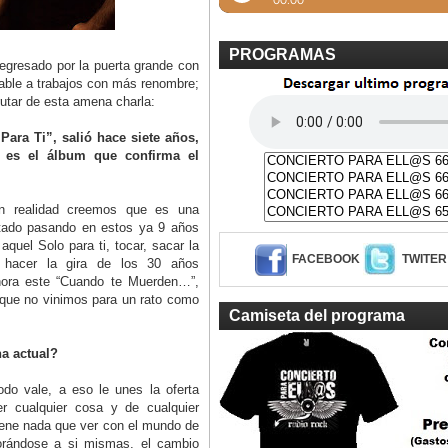
PROGRAMAS
regresado por la puerta grande con
rable a trabajos con más renombre;
rutar de esta amena charla:
ara Ti”, salió hace siete años,
es el álbum que confirma el
en realidad creemos que es una
tado pasando en estos ya 9 años
quel Solo para ti, tocar, sacar la
FACEBOOK
TWITER
 hacer la gira de los 30 años
ahora este “Cuando te Muerden…”,
que no vinimos para un rato como
Camiseta del programa
na actual?
odo vale, a eso le unes la oferta
r cualquier cosa y de cualquier
iene nada que ver con el mundo de
orándose a si mismas, el cambio