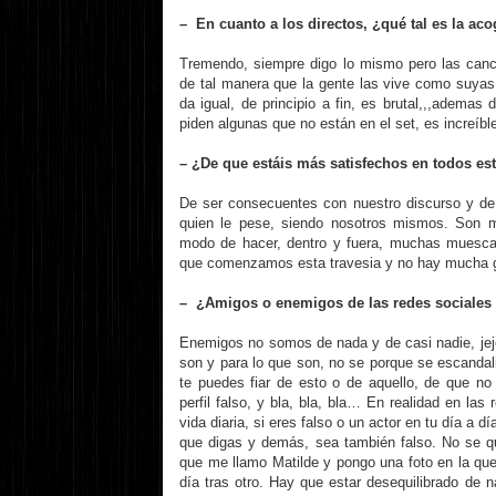
– En cuanto a los directos, ¿qué tal es la ac
Tremendo, siempre digo lo mismo pero las canc
de tal manera que la gente las vive como suyas,
da igual, de principio a fin, es brutal,,,ademas
piden algunas que no están en el set, es increíbl
– ¿De que estáis más satisfechos en todos e
De ser consecuentes con nuestro discurso y de 
quien le pese, siendo nosotros mismos. Son m
modo de hacer, dentro y fuera, muchas muescas
que comenzamos esta travesia y no hay mucha g
– ¿Amigos o enemigos de las redes sociales
Enemigos no somos de nada y de casi nadie, jej
son y para lo que son, no se porque se escandal
te puedes fiar de esto o de aquello, de que n
perfil falso, y bla, bla, bla… En realidad en l
vida diaria, si eres falso o un actor en tu día a dí
que digas y demás, sea también falso. No se q
que me llamo Matilde y pongo una foto en la que
día tras otro. Hay que estar desequilibrado de 