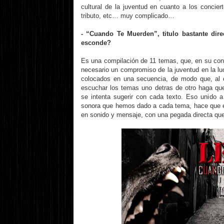
cultural de la juventud en cuanto a los concier
tributo, etc… muy complicado…
- “Cuando Te Muerden”, titulo bastante direc
esconde?
Es una compilación de 11 temas, que, en su conj
necesario un compromiso de la juventud en la lu
colocados en una secuencia, de modo que, al e
escuchar los temas uno detras de otro haga que
se intenta sugerir con cada texto. Eso unido a
sonora que hemos dado a cada tema, hace que e
en sonido y mensaje, con una pegada directa que 