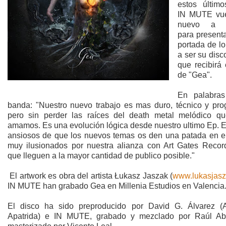
estos últim
IN MUTE vue
nuevo a e
para present
portada de l
a ser su disc
que recibirá e
de "Gea".
En palabras
banda: "Nuestro nuevo trabajo es mas duro, técnico y prog
pero sin perder las raíces del death metal melódico qu
amamos. Es una evolución lógica desde nuestro ultimo Ep. 
ansiosos de que los nuevos temas os den una patada en el
muy ilusionados por nuestra alianza con Art Gates Recor
que lleguen a la mayor cantidad de publico posible."
El artwork es obra del artista Łukasz Jaszak (
www.lukasjasz
IN MUTE han grabado Gea en Millenia Estudios en Valencia
El disco ha sido preproducido por David G. Álvarez (
Apatrida) e IN MUTE, grabado y mezclado por Raúl Ab