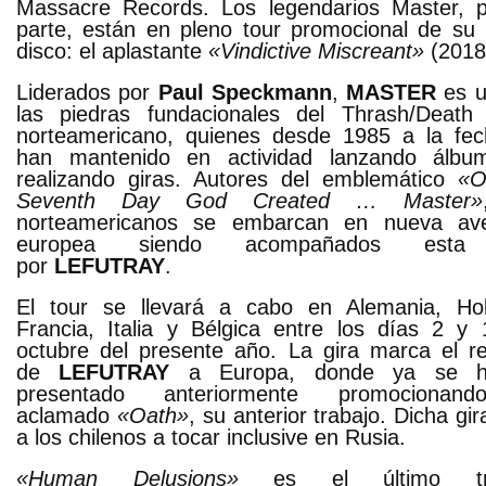
Massacre Records. Los legendarios Master, 
parte, están en pleno tour promocional de su 
disco: el aplastante
«Vindictive Miscreant»
(2018
Liderados por
Paul Speckmann
,
MASTER
es u
las piedras fundacionales del Thrash/Death
norteamericano, quienes desde 1985 a la fe
han mantenido en actividad lanzando álbu
realizando giras. Autores del emblemático
«O
Seventh Day God Created … Master»
norteamericanos se embarcan en nueva ave
europea siendo acompañados esta
por
LEFUTRAY
.
El tour se llevará a cabo en Alemania, Ho
Francia, Italia y Bélgica entre los días 2 y
octubre del presente año. La gira marca el r
de
LEFUTRAY
a Europa, donde ya se h
presentado anteriormente promocionan
aclamado
«Oath»
, su anterior trabajo. Dicha gir
a los chilenos a tocar inclusive en Rusia.
«Human Delusions»
es el último tra