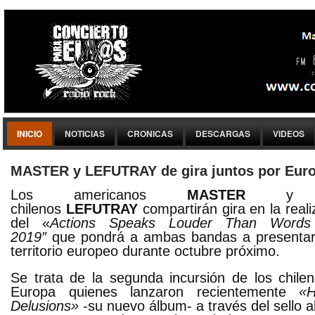
INICIO
NOTICIAS
CRONICAS
DESCARGAS
VIDEOS
MASTER y LEFUTRAY de gira juntos por Eur
Los americanos
MASTER
y l
chilenos
LEFUTRAY
compartirán gira en la reali
del «
Actions Speaks Louder Than Words
2019″
que pondrá a ambas bandas a presenta
territorio europeo durante octubre próximo.
Se trata de la segunda incursión de los chile
Europa quienes lanzaron recientemente
«
Delusions»
-su nuevo álbum- a través del sello 