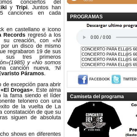
imos conciertos del
iki
y
Tripi
. Juntos han
45 canciones en cada
PROGRAMAS
ck en castellano e icono
a Records
regresó a los
e su creación, con
«Ni
a por un disco de mismo
 que regrabaron 19 de sus
e sus tres primeros
ión»(1985) y «No somos
una canción nueva,
‘Ni
Evaristo Páramos
.
FACEBOOK
TWITER
o de excepción para abrir
, «El Drogas»
. Este alma
 la fama siendo el líder
Camiseta del programa
onente telonero con una
xito de la vuelta de La
la constatación de que su
tras siguen de absoluta
ocho shows en diferentes