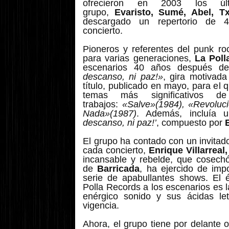
ofrecieron en 2003 los últ
grupo,
Evaristo, Sumé, Abel, Tx
descargado un repertorio de 
concierto.
Pioneros y referentes del punk ro
para varias generaciones,
La Poll
escenarios 40 años después d
descanso, ni paz!»
, gira motivad
título, publicado en mayo, para el
temas más significativos d
trabajos:
«Salve»(1984), «Revoluc
Nada»(1987)
. Además, incluía 
descanso, ni paz!’
, compuesto por
El grupo ha contado con un invitad
cada concierto,
Enrique Villarreal
incansable y rebelde, que cosechó
de
Barricada
, ha ejercido de imp
serie de apabullantes shows. El é
Polla Records a los escenarios es 
enérgico sonido y sus ácidas le
vigencia.
Ahora, el grupo tiene por delante 