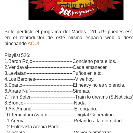
Si te perdiste el programa del Martes 12/11/19 puedes esc
en el reproductor de este mismo espacio web o desc
pinchando
AQUI
Playlist 526:
1.Baron Rojo---------------------------Concierto para ellos.
2.Vendaval------------------------------Cada amanecer.
3.Leviatan-------------------------------Puños en alto.
4.Los Barones---------------------------Vive hoy.
5.Sparto----------------------------------El heavy no es violencia.
6.Airare Nuf-----------------------------Sirenas.
7.Fran Soler------------------------------Train to dreams (S.Noticias)
8.Bronce----------------------------------Nada.
9.Ars Amandi----------------------------El engaño.
10.Terriculum Avium-------------------Digital Generation.
11.Arenia---------------------------------Retando a la eternidad.
12.Entrevista Arenia Parte 1.
13.Arenia---------------------------------Volver a empezar.