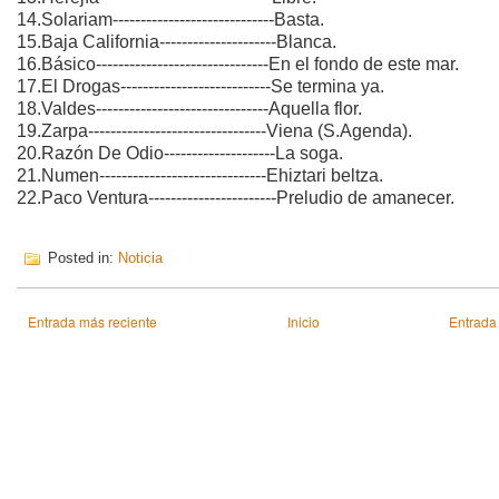
14.Solariam-----------------------------Basta.
15.Baja California---------------------Blanca.
16.Básico-------------------------------En el fondo de este mar.
17.El Drogas---------------------------Se termina ya.
18.Valdes-------------------------------Aquella flor.
19.Zarpa--------------------------------Viena (S.Agenda).
20.Razón De Odio--------------------La soga.
21.Numen------------------------------Ehiztari beltza.
22.Paco Ventura-----------------------Preludio de amanecer.
Posted in:
Noticia
Entrada más reciente
Inicio
Entrada