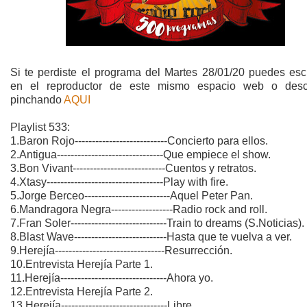
Si te perdiste el programa del Martes 28/01/20 puedes esc
en el reproductor de este mismo espacio web o desc
pinchando
AQUI
Playlist 533:
1.Baron Rojo---------------------------Concierto para ellos.
2.Antigua-------------------------------Que empiece el show.
3.Bon Vivant---------------------------Cuentos y retratos.
4.Xtasy----------------------------------Play with fire.
5.Jorge Berceo-------------------------Aquel Peter Pan.
6.Mandragora Negra------------------Radio rock and roll.
7.Fran Soler----------------------------Train to dreams (S.Noticias).
8.Blast Wave---------------------------Hasta que te vuelva a ver.
9.Herejía--------------------------------Resurrección.
10.Entrevista Herejía Parte 1.
11.Herejía-------------------------------Ahora yo.
12.Entrevista Herejía Parte 2.
13.Herejía-------------------------------Libre.