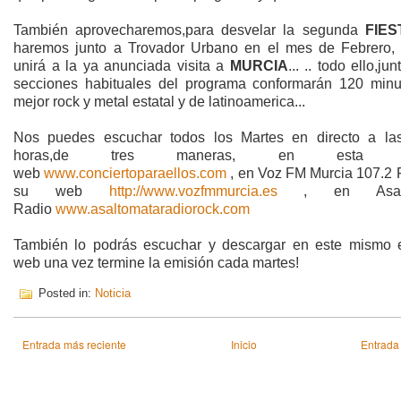
También aprovecharemos,para desvelar la segunda
FIES
haremos junto a Trovador Urbano en el mes de Febrero,
unirá a la ya anunciada visita a
MURCIA
...
.. t
odo ello,jun
secciones habituales del programa conformarán 120 minu
mejor rock y metal estatal y de latinoamerica...
Nos puedes escuchar todos los Martes en directo a la
horas,de tres maneras, en esta m
web
www.conciertoparaellos.com
, en Voz FM Murcia 107.2 
su web
http://www.vozfmmurcia.es
, en Asalt
Radio
www.asaltomataradiorock.com
También lo podrás escuchar y descargar en este mismo 
web una vez termine la emisión cada martes!
Posted in:
Noticia
Entrada más reciente
Inicio
Entrada