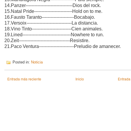
14.Panzer--------------------------------Dios del rock.
15.Natal Pride--------------------------Hold on to me.
16.Fausto Taranto----------------------Bocabajo.
17.Versoix-------------------------------La distancia.
18.Vino Tinto---------------------------Cien animales.
19.Lined---------------------------------Nowhere to run.
20.Zeit-----------------------------------Resistire.
21.Paco Ventura------------------------Preludio de amanecer.
Posted in:
Noticia
Entrada más reciente
Inicio
Entrada