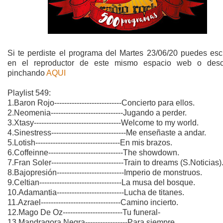
Si te perdiste el programa del Martes 23/06/20 puedes esc
en el reproductor de este mismo espacio web o desc
pinchando
AQUI
Playlist 549:
1.Baron Rojo---------------------------Concierto para ellos.
2.Neomenia-----------------------------Jugando a perder.
3.Xtasy-----------------------------------Welcome to my world.
4.Sinestress------------------------------Me enseñaste a andar.
5.Lotish----------------------------------En mis brazos.
6.Coffeinne------------------------------The showdown.
7.Fran Soler-----------------------------Train to dreams (S.Noticias)
8.Bajopresión---------------------------Imperio de monstruos.
9.Celtian---------------------------------La musa del bosque.
10.Adamantia---------------------------Lucha de titanes.
11.Azrael--------------------------------Camino incierto.
12.Mago De Oz------------------------Tu funeral-
13.Mandragora Negra-----------------Para siempre.