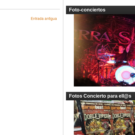
Foto-conciertos
Entrada antigua
Fotos Concierto para ell@s