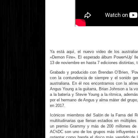
Ya está aquí, el nuevo video de los australi
«Demon Fire». El esperado álbum PowerϟUp’ lle
13 de noviembre en hasta 7 ediciones distintas, 
Grabado y producido con Brendan O’Brien, ‘Po
con la contundencia de siempre y el sonido ge
australiana. En él nos encontramos con la alin
Angus Young a la guitarra, Brian Johnson a la voz
a la batería y Stevie Young a la rítmica, además
por el hermano de Angus y alma máter del grupo,
en 2017.
Icónicos miembros del Salón de la Fama del R
multitudinarias que llenan estadios en múltiple
un premio Grammy y más de 200 millones de d
ACϟDC son uno de los grupos más influyentes d
ostentar como banda el disco más vendido de la