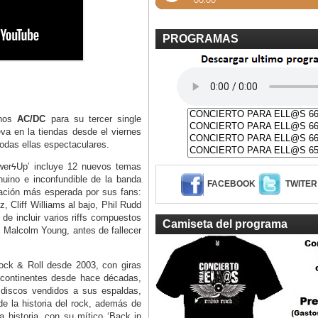
PROGRAMAS
anos
AC/DC
para su tercer single
va en la tiendas desde el viernes
todas ellas espectaculares.
werϟUp’ incluye 12 nuevos temas
nuino e inconfundible de la banda
FACEBOOK
TWITER
eación más esperada por sus fans:
, Cliff Williams al bajo, Phil Rudd
 de incluir varios riffs compuestos
Camiseta del programa
 Malcolm Young, antes de fallecer
ock & Roll desde 2003, con giras
s continentes desde hace décadas,
iscos vendidos a sus espaldas,
e la historia del rock, además de
 historia, con su mítico ‘Back in