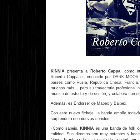
KINNIA
presenta a
Roberto Cappa
, como nu
Roberto Cappa es conocido por DARK MOOR, 
países como Rusia, República Checa, Francia,
muchos más… pero su trayectoria profesional n
músico de estudio y de sesión, y colabora con d
Además, es Endorser de Mapex y Balbex.
Con este nuevo fichaje, la banda amplía todaví
sorprenderá con nuevos sonidos.
«Como sabéis,
KINNIA
es una banda de folk ce
calidad. Sus directos son muy potentes y hacen 
Queda la intriga de si el estilo de la banda vira