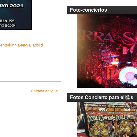
Foto-conciertos
nts/kinnia-en-valladolid
Entrada antigua
Fotos Concierto para ell@s