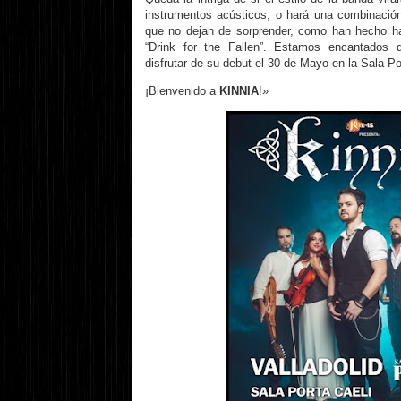
instrumentos acústicos, o hará una combinació
que no dejan de sorprender, como han hecho h
“Drink for the Fallen”. Estamos encantados d
disfrutar de su debut el 30 de Mayo en la Sala Por
¡Bienvenido a
KINNIA
!»