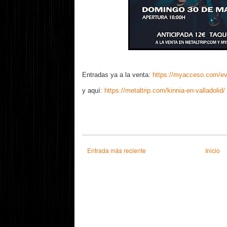
Entradas ya a la venta:
https://myacceso.com/eve
y aquí:
https://metaltrip.com/kinnia-en-valladolid/
Entrada más reciente
Inicio