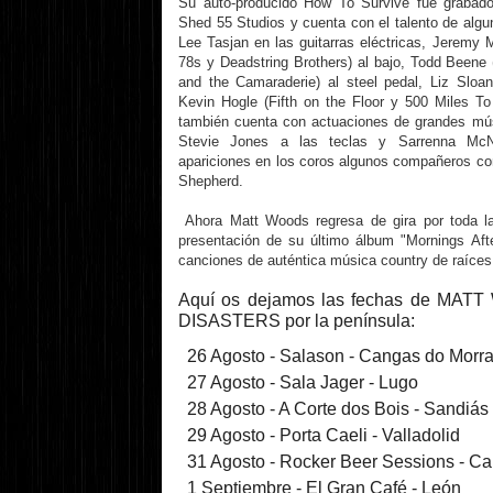
Su auto-producido How To Survive fue grabado
Shed 55 Studios y cuenta con el talento de al
Lee Tasjan en las guitarras eléctricas, Jeremy
78s y Deadstring Brothers) al bajo, Todd Beene
and the Camaraderie) al steel pedal, Liz Sloan
Kevin Hogle (Fifth on the Floor y 500 Miles T
también cuenta con actuaciones de grandes mús
Stevie Jones a las teclas y Sarrenna McN
apariciones en los coros algunos compañeros c
Shepherd.
Ahora Matt Woods regresa de gira por toda la
presentación de su último álbum "Mornings Aft
canciones de auténtica música country de raíce
Aquí os dejamos las fechas de M
DISASTERS por la península:
26 Agosto - Salason - Cangas do Morr
27 Agosto - Sala Jager - Lugo
28 Agosto - A Corte dos Bois - Sandiás
29 Agosto - Porta Caeli - Valladolid
31 Agosto - Rocker Beer Sessions - Ca
1 Septiembre - El Gran Café - León