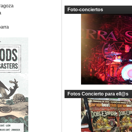
ragoza
Foto-conciertos
a
arra
Fotos Concierto para ell@s