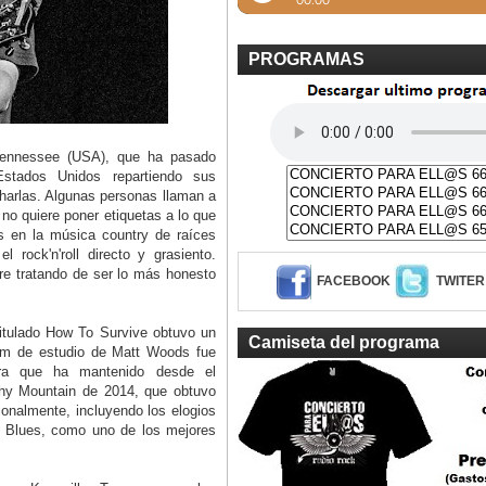
PROGRAMAS
Tennessee (USA), que ha pasado
stados Unidos repartiendo sus
harlas. Algunas personas llaman a
no quiere poner etiquetas a lo que
 en la música country de raíces
 rock'n'roll directo y grasiento.
re tratando de ser lo más honesto
FACEBOOK
TWITER
titulado How To Survive obtuvo un
Camiseta del programa
lbum de estudio de Matt Woods fue
gira que ha mantenido desde el
hy Mountain de 2014, que obtuvo
ionalmente, incluyendo los elogios
s Blues, como uno de los mejores