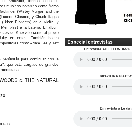
 en Knoxville, Tennessee en los
gunos músicos notables como Aaron
 Mackinder (Whitey Morgan and the
 (Lucero, Glosario, y Chuck Ragan
 (Urban Pioneers) en el violín, y
o Memphis) a la batería. El álbum
icos de Knoxville como el propio
ulty en coros. También hacen
Especial entrevistas
ompositores como Adam Lee y Jeff
Entrevista AD ETERNUM-15
 península para continuar con la
er", que está cargado de grandes
s americanas..
Entrevista a Blast 
ATT WOODS & THE NATURAL
azo
Entrevista a Leviat
rriazo