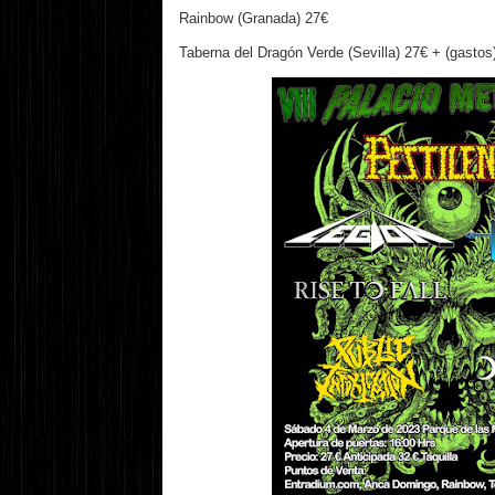
Rainbow (Granada) 27€
Taberna del Dragón Verde (Sevilla) 27€ + (gastos