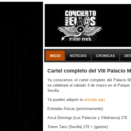
INICIO
NOTICIAS
CRONICAS
DE
Cartel completo del VIII Palacio M
Ya conocemos el cartel completo del Palacio M
se celebrará el sábado 4 de marzo en el Parque
Sevilla.
Ya puedes adquirir tu
entrada aquí
Entradas físicas (próximamente):
Ancá Domingo (Los Palacios y Villafranca) 27€
Totem Tanz (Sevilla) 27€ + (gastos)