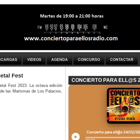
SCARGAS
VIDEOS
AGENDA
CONCURSO
CONTACTAR
etal Fest
CONCIERTO PARA ELL@S 
etal Fest 2023. La octava edición
 de las Marismas de Los Palacios,