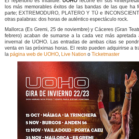
El repertorio es infalible:
UOHO
recorre en sus «Interpreta
los más memorables éxitos de las bandas de las que ha 
parte; EXTREMODURO, PLATERO Y TÚ e INCONSCIENT
otras palabras: dos horas de auténtico espectáculo rock.
Mallorca (Es Gremi, 25 de noviembre) y Cáceres (Gran Teatr
febrero) acaban de sumarse a la cada vez más apretada
invernal de UOHO. Las entradas de ambas citas se pondr
venta en las próximas horas. El resto pueden adquirirse a t
la
página web de UOHO
,
Live Nation
o
Ticketmaster