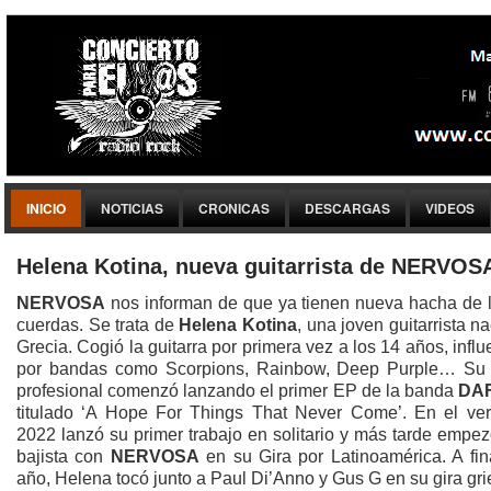
INICIO
NOTICIAS
CRONICAS
DESCARGAS
VIDEOS
Helena Kotina, nueva guitarrista de NERVOS
NERVOSA
nos informan de que ya tienen nueva hacha de l
cuerdas. Se trata de
Helena Kotina
, una joven guitarrista n
Grecia. Cogió la guitarra por primera vez a los 14 años, infl
por bandas como Scorpions, Rainbow, Deep Purple… Su 
profesional comenzó lanzando el primer EP de la banda
DA
titulado ‘A Hope For Things That Never Come’. En el ve
2022 lanzó su primer trabajo en solitario y más tarde empe
bajista con
NERVOSA
en su Gira por Latinoamérica. A fin
año, Helena tocó junto a Paul Di’Anno y Gus G en su gira gri