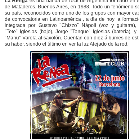
La Renga
es una banda de rock de Argentina formado en el
de Mataderos, Buenos Aires, en 1988. Todo un fenómeno so
su país, reconocidos como uno de los grupos con mayor ca
de convocatoria en Latinoamérica , a día de hoy la formaci
integrada por Gustavo "Chizzo" Nápoli (voz y guitarra), 
"Tete" Iglesias (bajo), Jorge "Tanque" Iglesias (batería), 
"Manu" Varela al saxofón. Cuentan con diez álbumes de est
su haber, siendo el último en ver la luz Alejado de la red.