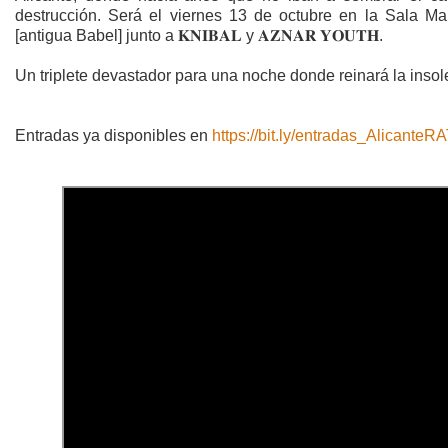
destrucción. Será el viernes 13 de octubre en la Sala Ma
[antigua Babel] junto a 𝐊𝐍𝐈𝐁𝐀𝐋 y 𝐀𝐙𝐍𝐀𝐑 𝐘𝐎𝐔𝐓𝐇.
Un triplete devastador para una noche donde reinará la insol
Entradas ya disponibles en
https://bit.ly/entradas_AlicanteR