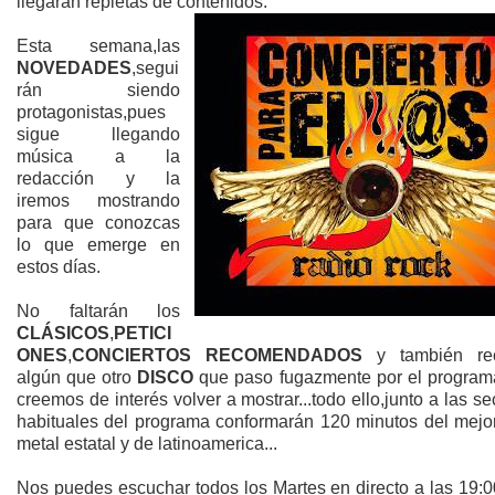
llegarán repletas de contenidos.
Esta semana,las
NOVEDADES
,segui
rán siendo
protagonistas,pues
sigue llegando
música a la
redacción y la
iremos mostrando
para que conozcas
lo que emerge en
estos días.
No faltarán los
CLÁSICOS
,
PETICI
ONES
,
CONCIERTOS RECOMENDADOS
y también rec
algún que otro
DISCO
que paso fugazmente por el program
creemos de interés volver a mostrar...todo ello,junto a las s
habituales del programa conformarán 120 minutos del mejor
metal estatal y de latinoamerica...
Nos puedes escuchar todos los Martes en directo a las 19:0