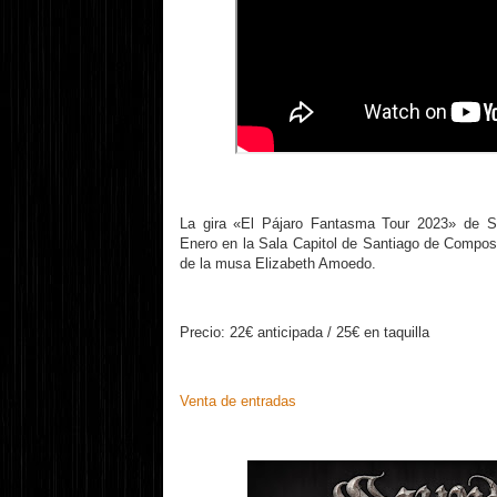
La gira «El Pájaro Fantasma Tour 2023» de 
Enero en la Sala Capitol de Santiago de Compost
de la musa Elizabeth Amoedo.
Precio: 22€ anticipada / 25€ en taquilla
Venta de entradas