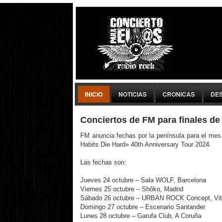
INICIO
NOTICIAS
CRONICAS
DE
Conciertos de FM para finales de
FM anuncia fechas por la península para el mes 
Habits Die Hard» 40th Anniversary Tour 2024.
Las fechas son:
Jueves 24 octubre – Sala WOLF, Barcelona
Viernes 25 octubre – Shôko, Madrid
Sábado 26 octubre – URBAN ROCK Concept, Vit
Domingo 27 octubre – Escenario Santander
Lunes 28 octubre – Garufa Club, A Coruña