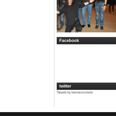
Facebook
twitter
Tweets by txemaconcierto