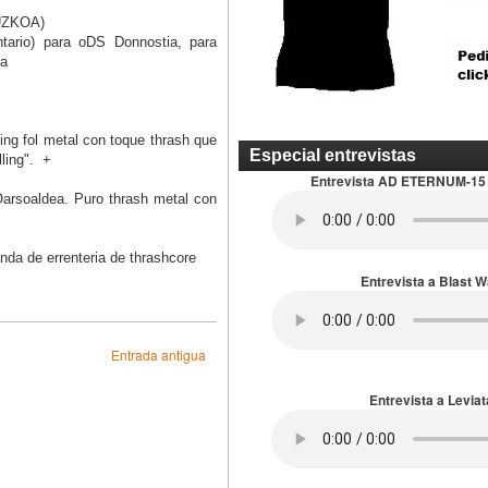
IPUZKOA)
tario) para oDS Donnostia, para
ca
 fol metal con toque thrash que
Especial entrevistas
lling". +
Entrevista AD ETERNUM-15
rsoaldea. Puro thrash metal con
 de errenteria de thrashcore
Entrevista a Blast 
Entrada antigua
Entrevista a Leviat