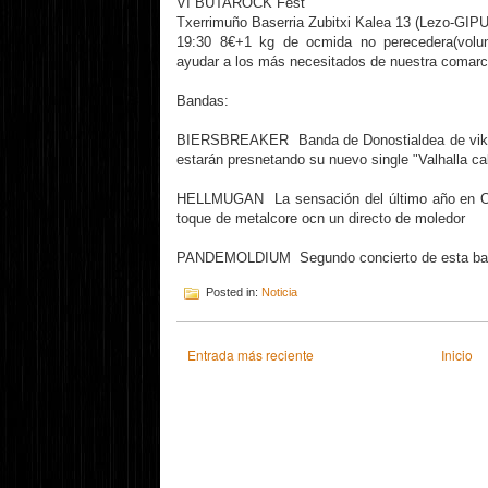
VI BUTAROCK Fest
Txerrimuño Baserria Zubitxi Kalea 13 (Lezo-G
19:30 8€+1 kg de ocmida no perecedera(volun
ayudar a los más necesitados de nuestra comar
Bandas:
BIERSBREAKER Banda de Donostialdea de viking
estarán presnetando su nuevo single "Valhalla ca
HELLMUGAN La sensación del último año en Oa
toque de metalcore ocn un directo de moledor
PANDEMOLDIUM Segundo concierto de esta banda
Posted in:
Noticia
Entrada más reciente
Inicio