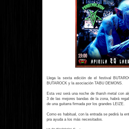
Llega la sexta edición de el festival BUTARO
BUTAROCK y la asociación TABU DEMONS.
Esta vez será una noche de tharsh metal con al
3 de las mejores bandas de la zona, habrá regal
de una guitarra firmada por los grandes LEIZE.
Como es habitual, con la entrada se pedirá la en
pra ayuda a los más necesitados.