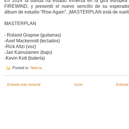
En 2024 la banda ha estado inmersa en la gira europea 
FIREWIND, y presentó el nuevo sencillo de su esperad
álbum de estudio “Rise Again”. ¡MASTERPLAN está de vuel
MASTERPLAN
- Roland Grapow (guitarras)
-Axel Mackenrott (teclados)
-Rick Altzi (voz)
-Jari Kainulainen (bajo)
-Kevin Kott (batería)
Posted in:
Noticia
Entrada más reciente
Inicio
Entrada