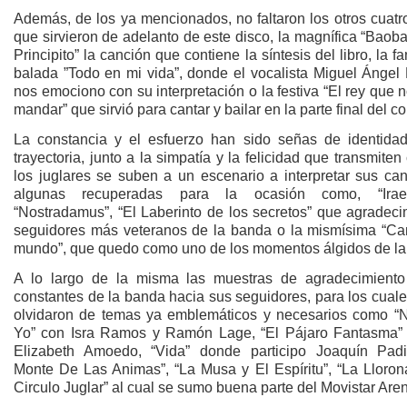
Además, de los ya mencionados, no faltaron los otros cuatr
que sirvieron de adelanto de este disco, la magnífica “Baoba
Principito” la canción que contiene la síntesis del libro, la fa
balada ”Todo en mi vida”, donde el vocalista Miguel Ángel 
nos emociono con su interpretación o la festiva “El rey que 
mandar” que sirvió para cantar y bailar en la parte final del co
La constancia y el esfuerzo han sido señas de identida
trayectoria, junto a la simpatía y la felicidad que transmite
los juglares se suben a un escenario a interpretar sus can
algunas recuperadas para la ocasión como, “Irae
“Nostradamus”, “El Laberinto de los secretos” que agradeci
seguidores más veteranos de la banda o la mismísima “Ca
mundo”, que quedo como uno de los momentos álgidos de la
A lo largo de la misma las muestras de agradecimiento
constantes de la banda hacia sus seguidores, para los cual
olvidaron de temas ya emblemáticos y necesarios como “
Yo” con Isra Ramos y Ramón Lage, “El Pájaro Fantasma” 
Elizabeth Amoedo, “Vida” donde participo Joaquín Padil
Monte De Las Animas”, “La Musa y El Espíritu”, “La Llorona
Circulo Juglar” al cual se sumo buena parte del Movistar Are