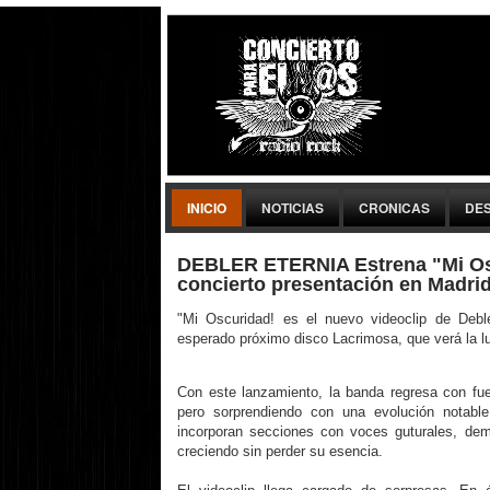
INICIO
NOTICIAS
CRONICAS
DE
DEBLER ETERNIA Estrena "Mi Os
concierto presentación en Madrid
"Mi Oscuridad! es el nuevo videoclip de Deble
esperado próximo disco Lacrimosa, que verá la 
Con este lanzamiento, la banda regresa con fu
pero sorprendiendo con una evolución notabl
incorporan secciones con voces guturales, de
creciendo sin perder su esencia.