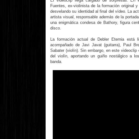
El videoclip llega cargado de sorpresas. En 
Fuentes, ex-violinista de la formación original
desvelando su identidad al final del vídeo. La act
artista visual, responsable además de la portad
una enigmática condesa de Bathory, figura cent
disco.
La formación actual de Debler Eternia está l
acompañado de Javi Javat (guitarra), Paul Bre
Sabater (violín). Sin embargo, en este videocli
del violín, aportando un guiño nostálgico a l
banda.