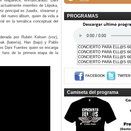
él reaparece, enmascarado, Dani
 y actualmente miembro de Lépoka,
riz principal es Juwdix, streamer y
PROGRAMAS
a del nuevo álbum, quien da vida a
ral en la temática conceptual del
iderada por Rubén Kelsen (voz),
ak (batería), Han (bajo) y Pablo
p es Dani Fuentes quien se encarga
os fans de la primera etapa de la
FACEBOOK
TWITER
Camiseta del programa