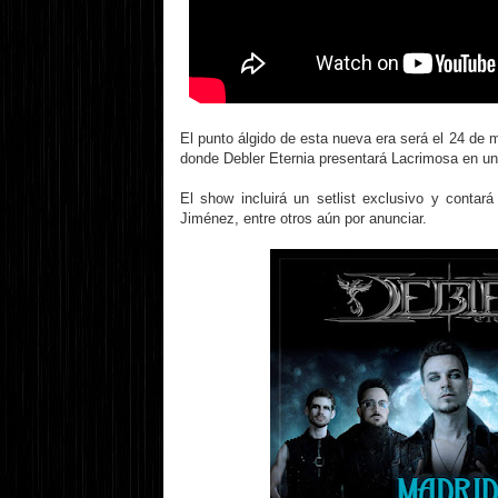
El punto álgido de esta nueva era será el 24 de
donde Debler Eternia presentará Lacrimosa en un
El show incluirá un setlist exclusivo y contar
Jiménez, entre otros aún por anunciar.