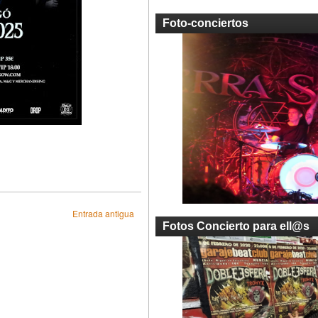
Foto-conciertos
Entrada antigua
Fotos Concierto para ell@s