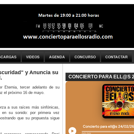
SCARGAS
VIDEOS
AGENDA
CONCURSO
CONTACTAR
curidad" y Anuncia su
CONCIERTO PARA ELL@S 
.
r Eternia, tercer adelanto de su
luz el próximo 16 de mayo.
erza a sus raíces más sinfónicas,
e en su sonido: por primera vez
mostrando que su propuesta sigue