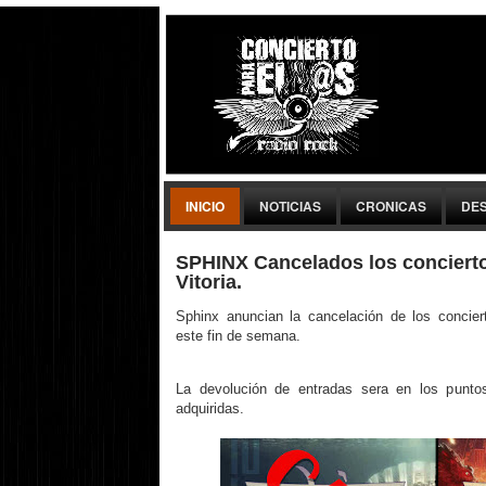
INICIO
NOTICIAS
CRONICAS
DE
SPHINX Cancelados los conciert
Vitoria.
Sphinx anuncian la cancelación de los concie
este fin de semana.
La devolución de entradas sera en los punto
adquiridas.