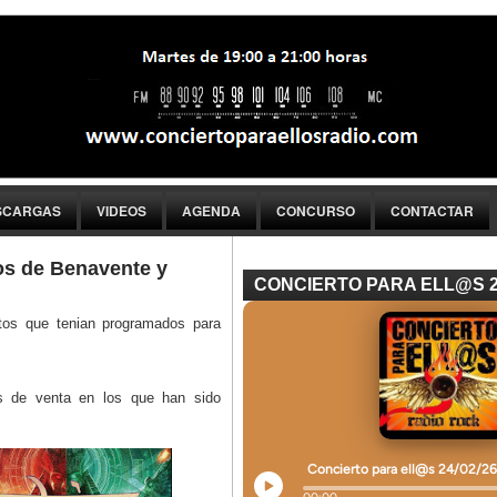
SCARGAS
VIDEOS
AGENDA
CONCURSO
CONTACTAR
os de Benavente y
CONCIERTO PARA ELL@S 
rtos que tenian programados para
s de venta en los que han sido